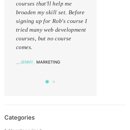
courses that'll help me
courses that'll 
broaden my skill set. Before
broaden my skill
signing up for Rob's course I
signing up for 
tried many web development
tried many web
courses, but no course
courses, but no
comes.
comes.
JENNY
MARKETING
KATE
MARKETIN
Categories